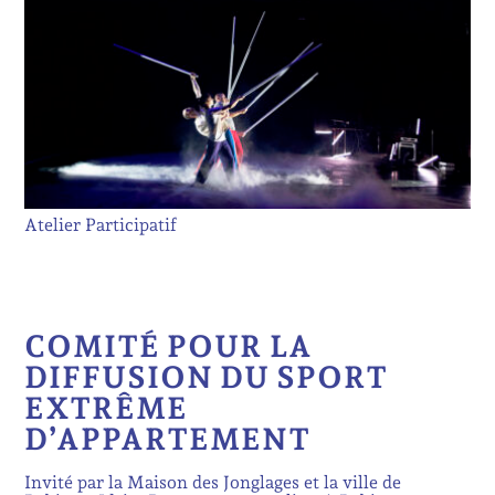
Atelier Participatif
COMITÉ POUR LA
DIFFUSION DU SPORT
EXTRÊME
D’APPARTEMENT
Invité par la Maison des Jonglages et la ville de