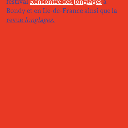
festival
Rencontre des Jonglages
à
Bondy et en Ile-de-France ainsi que la
revue
Jonglages
.
©Kalimba
J’ADORE !
Cie Les Vélocimanes
Sortie de résidence dans le cadre de la Nuit du
Cirque
Salle, Sortie de résidence
Texte