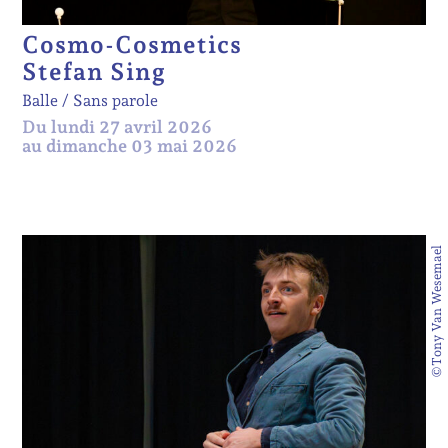
Cosmo-Cosmetics
Stefan Sing
Balle
Sans parole
Du lundi 27 avril 2026
au dimanche 03 mai 2026
©Tony Van Wesemael