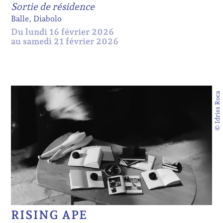
Sortie de résidence
Balle, Diabolo
Du lundi 16 février 2026
au samedi 21 février 2026
© Idriss Roca
RISING APE