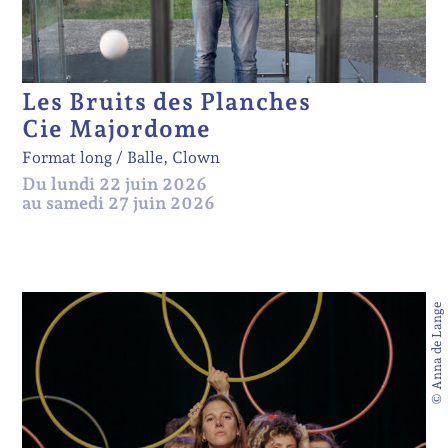
Les Bruits des Planches
Cie Majordome
Format long
Balle, Clown
Du lundi 22 juin 2026
au samedi 27 juin 2026
© Anna de Lange