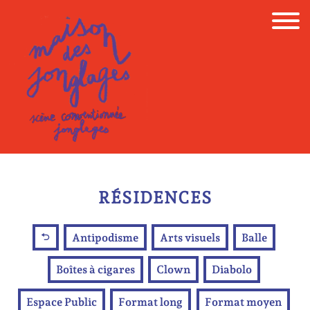
Skip
to
content
RÉSIDENCES
Antipodisme
Arts visuels
Balle
Boîtes à cigares
Clown
Diabolo
Espace Public
Format long
Format moyen