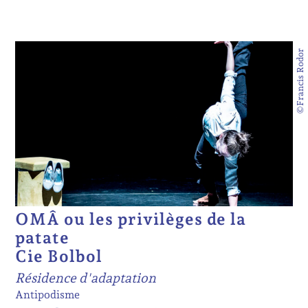
©Francis Rodor
OMÂ ou les privilèges de la
patate
Cie Bolbol
Résidence d'adaptation
Antipodisme