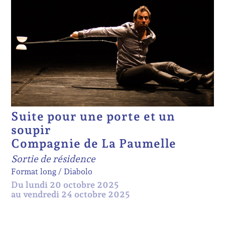
Suite pour une porte et un
soupir
Compagnie de La Paumelle
Sortie de résidence
Format long
Diabolo
Du lundi 20 octobre 2025
au vendredi 24 octobre 2025