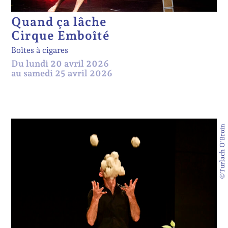
Quand ça lâche
Cirque Emboîté
Boîtes à cigares
Du lundi 20 avril 2026
au samedi 25 avril 2026
©Turlach O'Broin