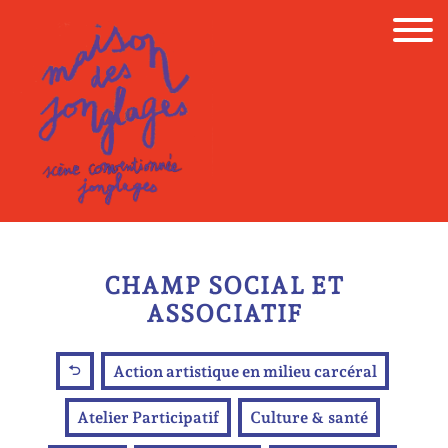
Skip
to
content
CHAMP SOCIAL ET
ASSOCIATIF
Action artistique en milieu carcéral
Atelier Participatif
Culture & santé