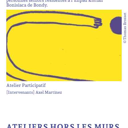
personnes séniors résidentes à l’Ehpad Korian
Bonisiaca de Bondy.
©Thomas Brosset
Atelier Participatif
[Intervenants]
Axel Martinez
ATELIERS HORS LES MURS