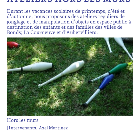
Durant les vacances scolaires de printemps, d’été et
d’automne, nous proposons des ateliers réguliers de
jonglage et de manipulation d’objets en espace public à
destination des enfants et des familles des villes de
Bondy, La Courneuve et d'Aubervilliers.
Hors les murs
[Intervenants]
Axel Martinez