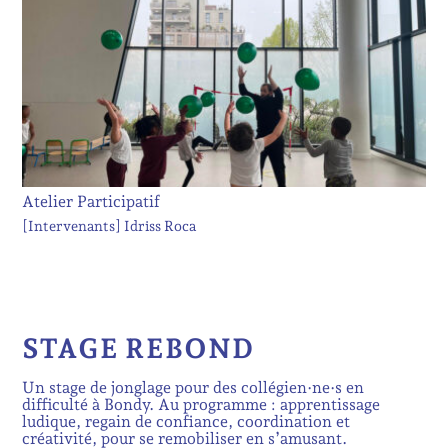
Atelier Participatif
[Intervenants]
Idriss Roca
STAGE REBOND
Un stage de jonglage pour des collégien·ne·s en
difficulté à Bondy. Au programme : apprentissage
ludique, regain de confiance, coordination et
créativité, pour se remobiliser en s’amusant.