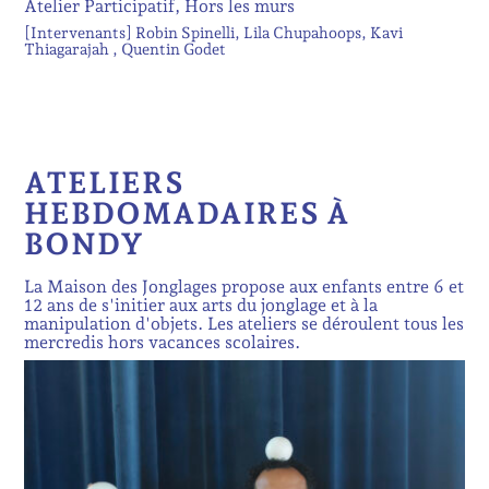
Atelier Participatif, Hors les murs
[Intervenants]
Robin Spinelli
Lila Chupahoops
Kavi
Thiagarajah
Quentin Godet
ATELIERS
HEBDOMADAIRES À
BONDY
La Maison des Jonglages propose aux enfants entre 6 et
12 ans de s'initier aux arts du jonglage et à la
manipulation d'objets. Les ateliers se déroulent tous les
mercredis hors vacances scolaires.