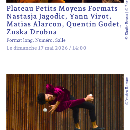
Plateau Petits Moyens Formats
Nastasja Jagodic, Yann Virot,
Matias Alarcon, Quentin Godet,
Zuska Drobna
Format long, Numéro, Salle
Le dimanche 17 mai 2026 / 14:00
©Jessica Ramon