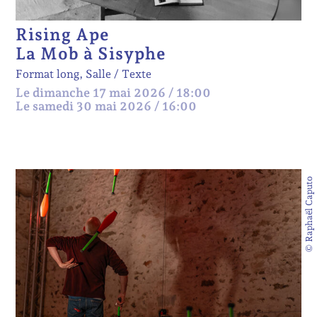
Rising Ape
La Mob à Sisyphe
Format long, Salle
Texte
Le dimanche 17 mai 2026 / 18:00
Le samedi 30 mai 2026 / 16:00
© Raphaël Caputo