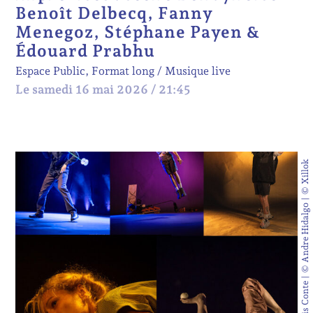
Benoît Delbecq, Fanny
Menegoz, Stéphane Payen &
Édouard Prabhu
Espace Public, Format long
Musique live
Le samedi 16 mai 2026 / 21:45
© Elodie Bossu | © Boris Conte | © Andre Hidalgo | © Xillok