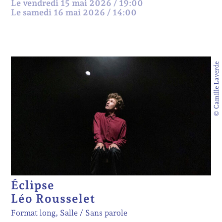
Le vendredi 15 mai 2026 / 19:00
Le samedi 16 mai 2026 / 14:00
© Camille Laverde
Éclipse
Léo Rousselet
Format long, Salle
Sans parole