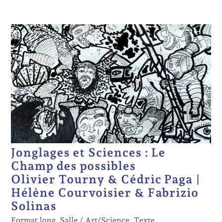
Jonglages et Sciences : Le
Champ des possibles
Olivier Tourny & Cédric Paga |
Hélène Courvoisier & Fabrizio
Solinas
Format long, Salle
Art/Science, Texte