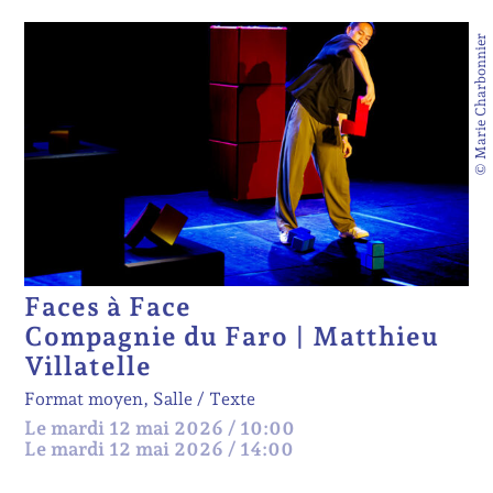
© Marie Charbonnier
Faces à Face
Compagnie du Faro | Matthieu
Villatelle
Format moyen, Salle
Texte
Le mardi 12 mai 2026 / 10:00
Le mardi 12 mai 2026 / 14:00