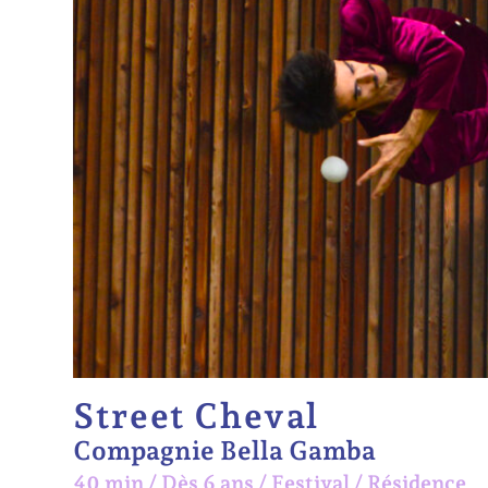
Street Cheval
Compagnie Bella Gamba
40 min
/
Dès 6 ans
/
Festival /
Résidence