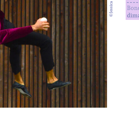
©Jessica Ramon
Bon
dim