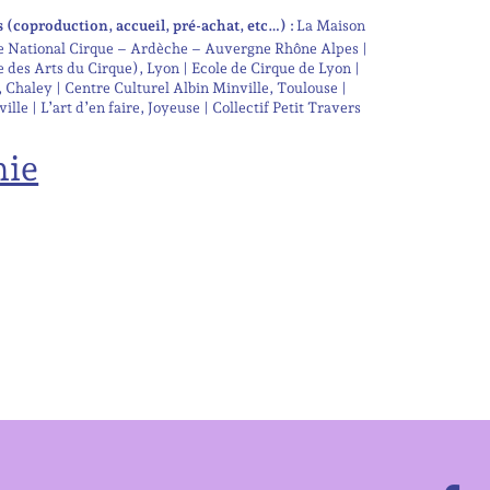
s (coproduction, accueil, pré-achat, etc…) :
La Maison
le National Cirque – Ardèche – Auvergne Rhône Alpes |
 des Arts du Cirque), Lyon | Ecole de Cirque de Lyon |
 Chaley | Centre Culturel Albin Minville, Toulouse |
e | L’art d’en faire, Joyeuse | Collectif Petit Travers
nie