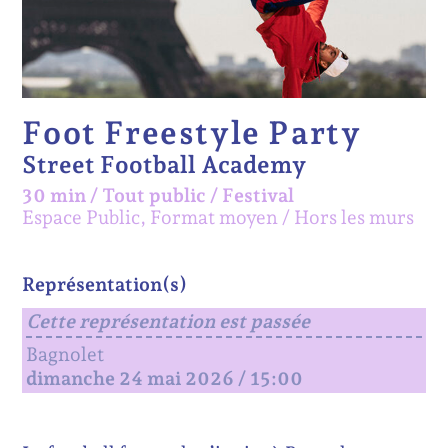
Foot Freestyle Party
Street Football Academy
30 min
/
Tout public
/
Festival
Espace Public, Format moyen
Hors les murs
Représentation(s)
Cette représentation est passée
Bagnolet
dimanche 24 mai 2026 / 15:00