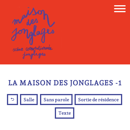
Skip
to
content
LA MAISON DES JONGLAGES -1
Salle
Sans parole
Sortie de résidence
Texte