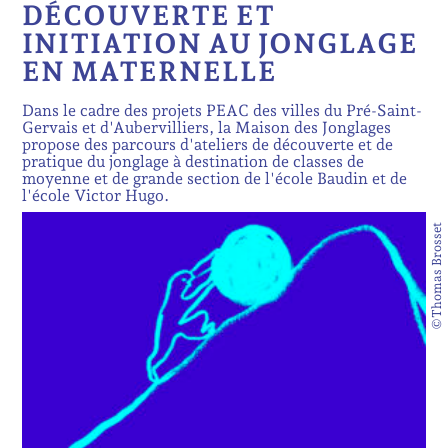
DÉCOUVERTE ET
INITIATION AU JONGLAGE
EN MATERNELLE
Dans le cadre des projets PEAC des villes du Pré-Saint-
Gervais et d'Aubervilliers, la Maison des Jonglages
propose des parcours d'ateliers de découverte et de
pratique du jonglage à destination de classes de
moyenne et de grande section de l'école Baudin et de
l'école Victor Hugo.
©Thomas Brosset