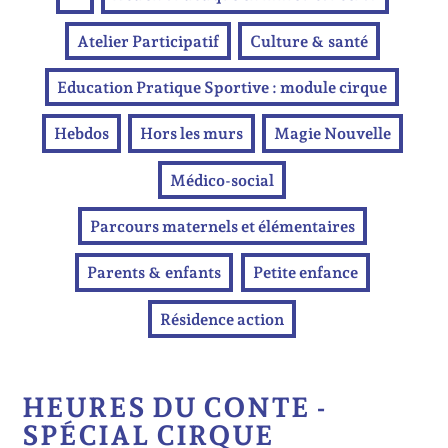
Atelier Participatif
Culture & santé
Education Pratique Sportive : module cirque
Hebdos
Hors les murs
Magie Nouvelle
Médico-social
Parcours maternels et élémentaires
Parents & enfants
Petite enfance
Résidence action
HEURES DU CONTE -
SPÉCIAL CIRQUE