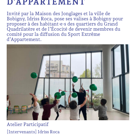
D’APPARTEMENT
Invité par la Maison des Jonglages et la ville de
Bobigny, Idriss Roca, pose ses valises à Bobigny pour
proposer à des habitant·e·s des quartiers du Grand
Quadrilatère et de l’Écocité de devenir membres du
comité pour la diffusion du Sport Extrême
d’Appartement.
Atelier Participatif
[Intervenants]
Idriss Roca