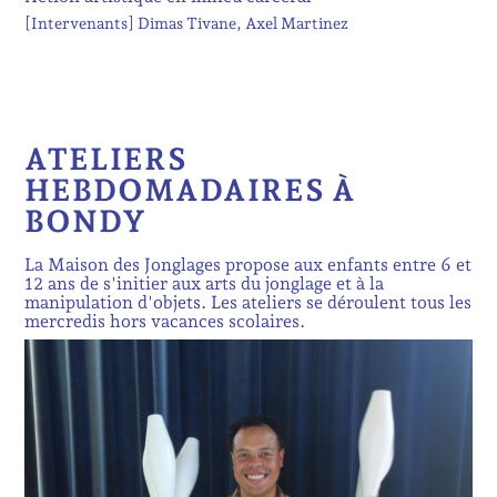
[Intervenants]
Dimas Tivane
Axel Martinez
ATELIERS
HEBDOMADAIRES À
BONDY
La Maison des Jonglages propose aux enfants entre 6 et
12 ans de s'initier aux arts du jonglage et à la
manipulation d'objets. Les ateliers se déroulent tous les
mercredis hors vacances scolaires.