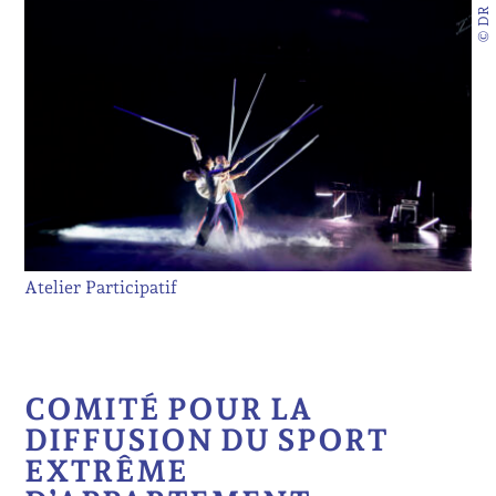
© DR
Atelier Participatif
COMITÉ POUR LA
DIFFUSION DU SPORT
EXTRÊME