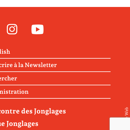
Facebook
Instagram
Youtube
lish
crire à la Newsletter
ercher
nistration
ontre des Jonglages
© Matière Web
e Jonglages