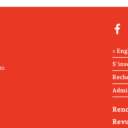
> Eng
S'ins
om
Rech
Admi
Renc
Revu