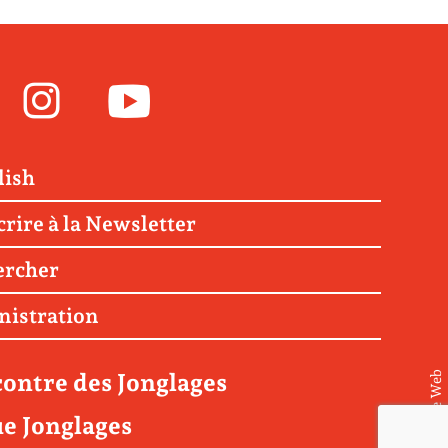
Facebook
Instagram
Youtube
lish
crire à la Newsletter
ercher
nistration
ontre des Jonglages
© Matière Web
e Jonglages