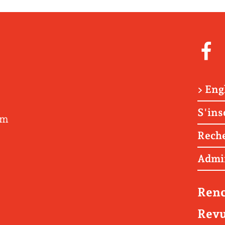
> Eng
S'ins
om
Rech
Admi
Renc
Revu