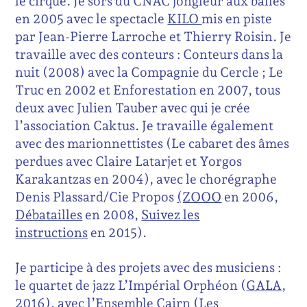
le cirque. Je sors du CNAC jongleur aux balles
en 2005 avec le spectacle
KILO
mis en piste
par Jean-Pierre Larroche et Thierry Roisin. Je
travaille avec des conteurs : Conteurs dans la
nuit (2008) avec la Compagnie du Cercle ; Le
Truc en 2002 et Enforestation en 2007, tous
deux avec Julien Tauber avec qui je crée
l’association Caktus. Je travaille également
avec des marionnettistes (Le cabaret des âmes
perdues avec Claire Latarjet et Yorgos
Karakantzas en 2004), avec le chorégraphe
Denis Plassard/Cie Propos
(ZOOO
en 2006,
Débatailles
en 2008,
Suivez les
instructions
en 2015).
Je participe à des projets avec des musiciens :
le quartet de jazz L’Impérial Orphéon (
GALA
,
2016), avec l’Ensemble Cairn (Les