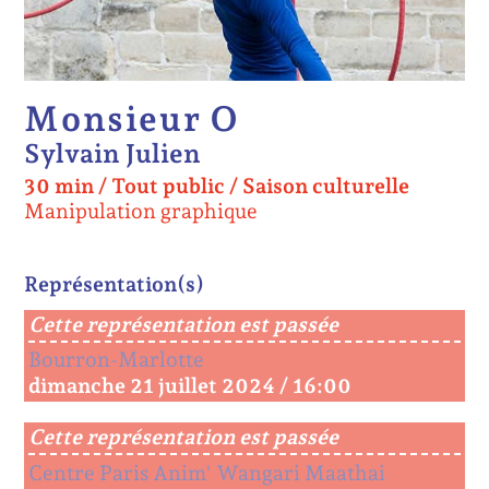
Monsieur O
Sylvain Julien
30 min
/
Tout public
/
Saison culturelle
Manipulation graphique
Représentation(s)
Cette représentation est passée
Bourron-Marlotte
dimanche 21 juillet 2024 / 16:00
Cette représentation est passée
Centre Paris Anim' Wangari Maathai