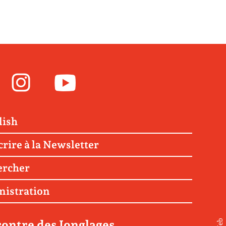
Facebook
Instagram
Youtube
lish
crire à la Newsletter
ercher
nistration
ontre des Jonglages