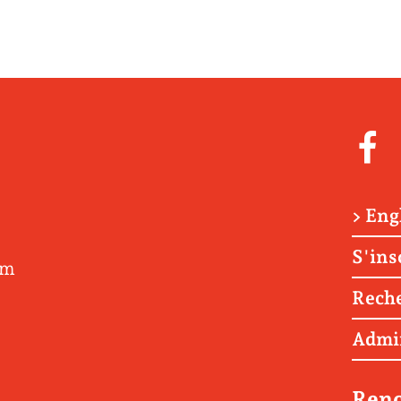
> Eng
S'ins
om
Rech
Admi
Renc