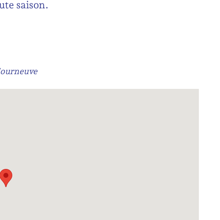
oute saison.
Courneuve