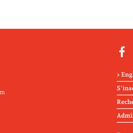
> Eng
S'ins
om
Rech
Admi