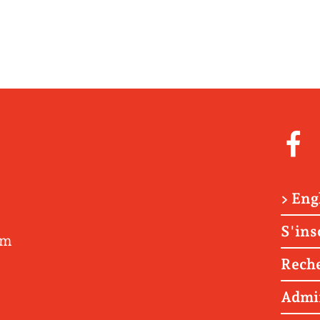
> Eng
S'ins
om
Rech
Admi