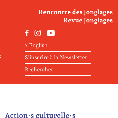
Rencontre des Jonglages
Revue Jonglages
Facebook
Instagram
Youtube
> English
t
S'inscrire à la Newsletter
Rechercher
Action·s culturelle·s