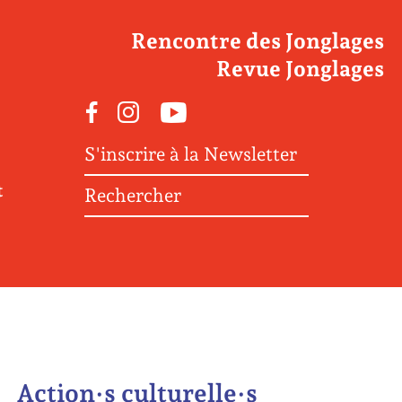
Rencontre des Jonglages
Revue Jonglages
Facebook
Instagram
Youtube
S'inscrire à la Newsletter
t
Rechercher
Action·s culturelle·s