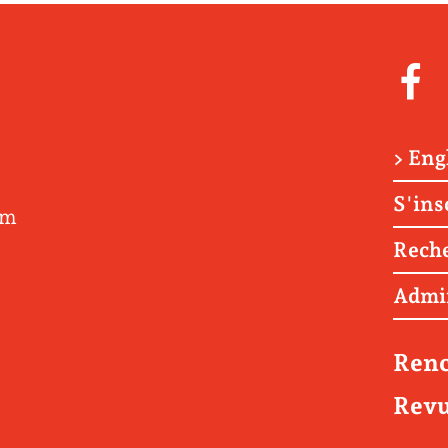
> Eng
S'ins
om
Rech
Admi
Renc
Revu