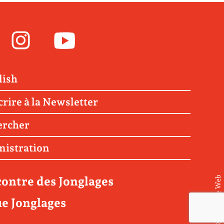
Facebook
Instagram
Youtube
lish
crire à la Newsletter
ercher
nistration
ontre des Jonglages
© Matière Web
e Jonglages