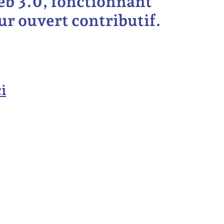
b 3.0, fonctionnant
r ouvert contributif.
i