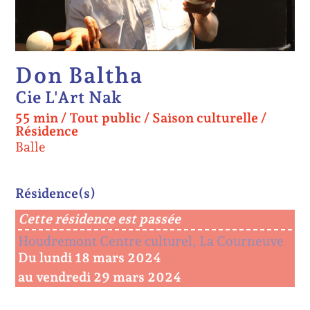
Don Baltha
Cie L'Art Nak
55 min
/
Tout public
/
Saison culturelle /
Résidence
Balle
Résidence(s)
Cette résidence est passée
Houdremont Centre culturel, La Courneuve
Du lundi 18 mars 2024
au vendredi 29 mars 2024