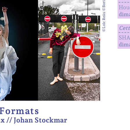
©Loïc Reáu ©Boris Conte
Houd
dima
Cett
SHA
dim
 Formats
x // Johan Stockmar