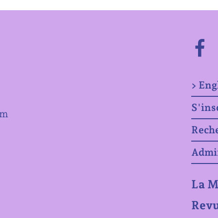
> Eng
S'ins
om
Rech
Admi
La M
Revu