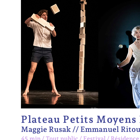
Plateau Petits Moyens
Maggie Rusak // Emmanuel Ritou
45 min
/
Tout public
/
Festival /
Résidence