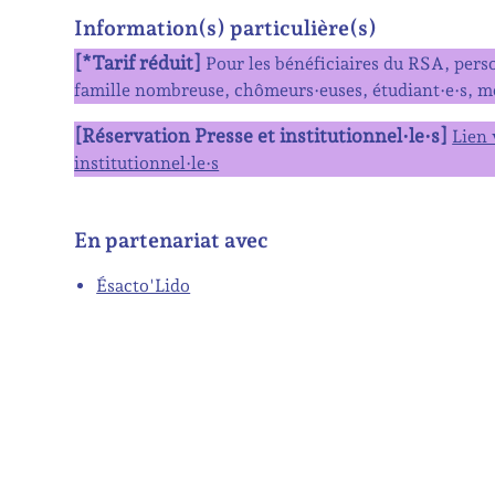
Information(s) particulière(s)
[*Tarif réduit]
Pour les bénéficiaires du RSA, person
famille nombreuse, chômeurs·euses, étudiant·e·s, mo
[Réservation Presse et institutionnel·le·s]
Lien 
institutionnel·le·s
En partenariat avec
Ésacto'Lido