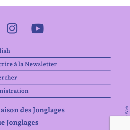
Facebook
Instagram
Youtube
lish
crire à la Newsletter
ercher
nistration
aison des Jonglages
© Matière Web
e Jonglages