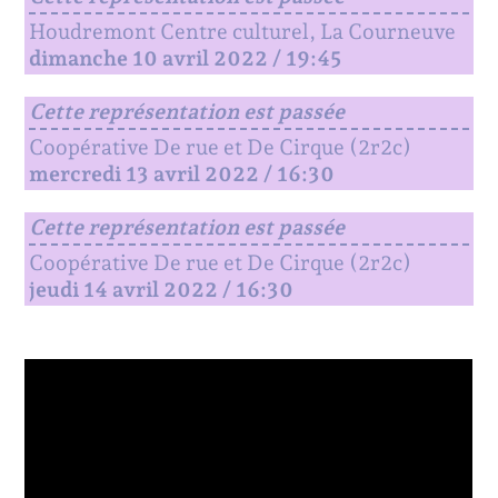
Houdremont Centre culturel, La Courneuve
dimanche 10 avril 2022 / 19:45
Cette représentation est passée
Coopérative De rue et De Cirque (2r2c)
mercredi 13 avril 2022 / 16:30
Cette représentation est passée
Coopérative De rue et De Cirque (2r2c)
jeudi 14 avril 2022 / 16:30