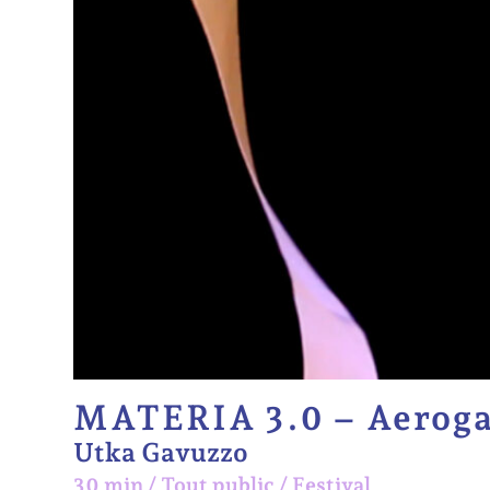
MATERIA 3.0 – Aerog
Utka Gavuzzo
30 min
/
Tout public
/
Festival