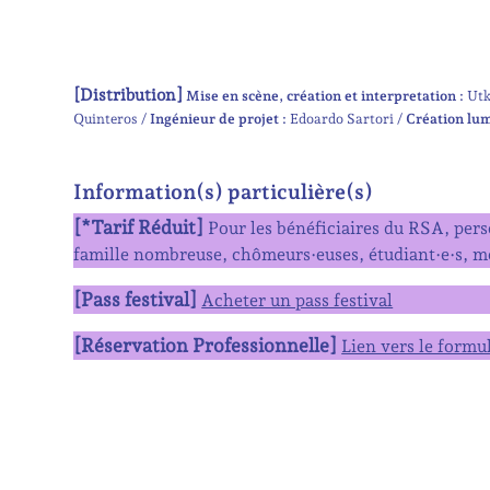
[Distribution]
Mise en scène, création et interpretation :
Ut
Quinteros
Ingénieur de projet :
Edoardo Sartori
Création lum
Information(s) particulière(s)
[*Tarif Réduit]
Pour les bénéficiaires du RSA, perso
famille nombreuse, chômeurs·euses, étudiant·e·s, mo
[Pass festival]
Acheter un pass festival
[Réservation Professionnelle]
Lien vers le formu