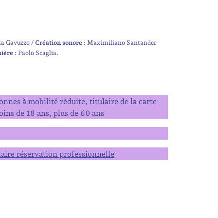
ka Gavuzzo
Création sonore :
Maximiliano Santander
ière :
Paolo Scaglia
nnes à mobilité réduite, titulaire de la carte
ins de 18 ans, plus de 60 ans
laire réservation professionnelle