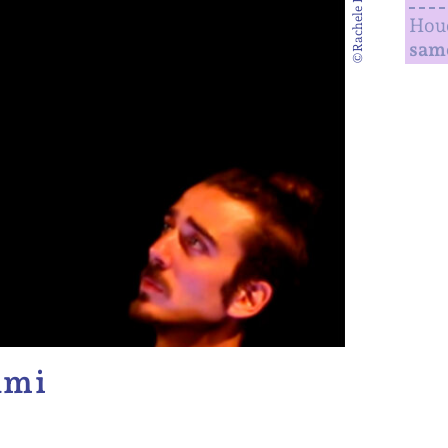
©Rachele Ferraro
Houd
same
ami