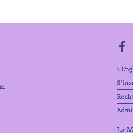
> Eng
S'ins
om
Rech
Admi
La M