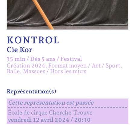
KONTROL
Cie Kor
35 min
/
Dès 5 ans
/
Festival
Création 2024, Format moyen
Art / Sport,
Balle, Massues
Hors les murs
Représentation(s)
Cette représentation est passée
École de cirque Cherche-Trouve
vendredi 12 avril 2024 / 20:30