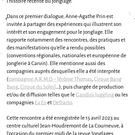
l’histoire récente du jonglage.
Dans ce premier dialogue, Anne-Agathe Prin est
invitée à partager des expériences qui illustrent son
intérêt et son engagement pour le jonglage. Elle
rapporte notamment des rencontres, des pratiques et
des manifestations qu’elle a rendu possibles
(conventions régionales, nationales et européenne de
jonglerie à Carvin). Elle mentionne aussi des
compagnies auprès desquelles elle a été interprète
(
compagnie A.R.M.O – Jérôme Thomas
,
Cirque Bang
Bang
,
Cirque du Soleil
…), puis chargée de production
et/ou de diffusion telles que le
Gandini Juggling
ou les
compagnies
Ea Eo
et
Defracto
.
Cette rencontre a été enregistrée le 15 avril 2023 au
centre culturel Jean-Houdremont de La Courneuve
, à
l’occasion du
premier midi de la revue
Jonglages
,