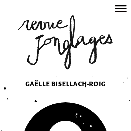
Skip
to
content
GAËLLE BISELLACH-ROIG
>